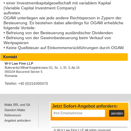
• einer Investmentkapitalgesellschaft mit variablem Kapital
(Variable Capital Investment Company)
auftreten.
OGAW unterliegen wie jede andere Rechtsperson in Zypern der
Besteuerung. Es bestehen dabei allerdings für OGAW erhebliche
folgende Vorteile:
• Befreiung von der Besteuerung ausländischer Dividenden
• Befreiung von der Gewinnbesteuerung beim Verkauf von
Wertpapieren
• Keine Quellsteuer auf Einkommensrückführungen durch OGAW.
Kontakt
W-V Law Firm LLP
Bulevardul Mihail Kogalniceanu 51, Sc. 1, Et. 3, Ap 15
050104 Bucuresti Sector 5
Romania
Telefon: +40 (0)316300470
Malta SRL und SA
Über uns
Datenschutz
Jetzt Sofort-Angebot anfordern:
Standort Malta
Kontakt
AGB
Referenzen
Impressum
Angebot anfordern
© W-V Law Firm LLP, All rights reserved