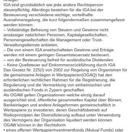
IGA sind grundsätzlich wie jede andere Rechtsperson
steuerpflichtig. Allerdings bestehen für die IGA bei der
Besteuerung verschiedene wichtige, vorteilhafte
Ausnahmeregelung, die kurz folgendermaßen zusammengefasst
werden können:
– Vollständige Befreiung von Steuern und Gewinne nicht
ansässiger natürlichen Personen, Kapitalgesellschaften,
Personengesellschaften die Management oder Trust-
Verwaltungsdienste anbieten,
– Die von einem IGA erwirtschafteten Gewinne und Erträge
werden mit einem geringen Gesamtsteuersatz besteuert.
– von der Besteuerung befreit für ausländische Dividenden
– Keine Quellsteuer auf Einkommensrückführung durch IGA
Das Gesetz Nr. 225(I) von 2002 zur Regelung von Organismen für
die gemeinsame Anlagen in Wertpapieren(OGAQ) hat den
erforderlichen rechtlichen Rahmen für die Registrierung, die
Regulierung und die Vermarktung von einheimischen und
ausländischen Fonds in Zypern geschaffen.
Als OGAW gelten Organisationen welche einzig darauf
ausgerichtet sind, öffentliche gesammeltes Kapital über Börsen,
Bankeinlagen und andere Anlageformen gemeinschaftlich in
Wertpapiere zu investieren, deren Geschäftsbetrieb auf
Risikoprinzipien der Diversifizierung aufbaut unter Verwendung
des Vermögens der Organisation liquidiert werden können.
OGAW können in der Rechtsform
• eines offenen Wertpapierinvestmentfonds (Mutual Funds) oder