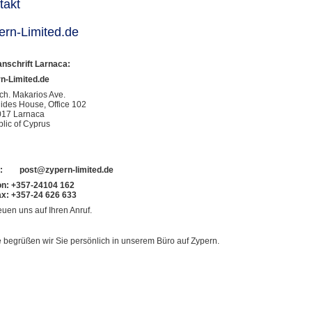
takt
ern-Limited.de
nschrift Larnaca:
n-Limited.de
rch. Makarios Ave.
ides House, Office 102
17 Larnaca
lic of Cyprus
il:
post@zypern-limited.de
on: +357-24104 162
ax: +357-24 626 633
euen uns auf Ihren Anruf.
 begrüßen wir Sie persönlich in unserem Büro auf Zypern.