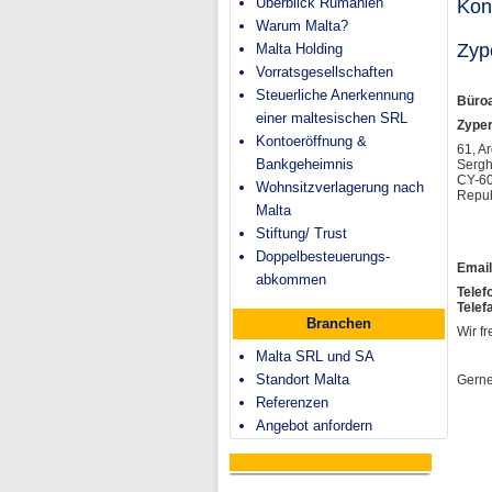
Überblick Rumänien
Kon
Warum Malta?
Zyp
Malta Holding
Vorratsgesellschaften
Steuerliche Anerkennung
Büroa
einer maltesischen SRL
Zyper
Kontoeröffnung &
61, A
Bankgeheimnis
Sergh
CY-60
Wohnsitzverlagerung nach
Repub
Malta
Stiftung/ Trust
Doppelbesteuerungs-
Ema
abkommen
Telef
Telef
Branchen
Wir fr
Malta SRL und SA
Standort Malta
Gerne
Referenzen
Angebot anfordern