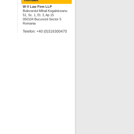
W-V Law Firm LLP
Bulevardul Mihail Kogalniceanu
51, Sc. 1, Et. 3, Ap 15
050104 Bucuresti Sector 5
Romania
Telefon: +40 (0)316300470